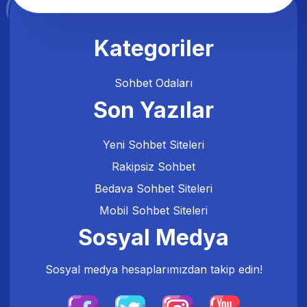
Kategoriler
Sohbet Odaları
Son Yazılar
Yeni Sohbet Siteleri
Rakipsiz Sohbet
Bedava Sohbet Siteleri
Mobil Sohbet Siteleri
Sosyal Medya
Sosyal medya hesaplarımızdan takip edin!