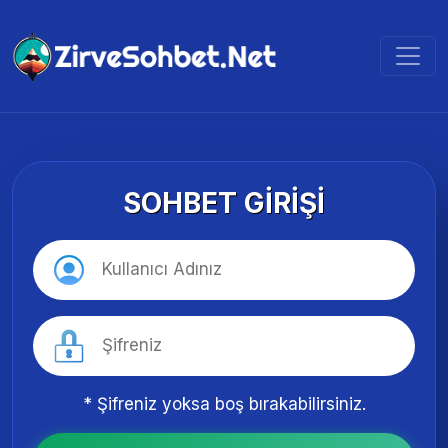
SOHBET GIRIŞI
* Şifreniz yoksa boş bırakabilirsiniz.