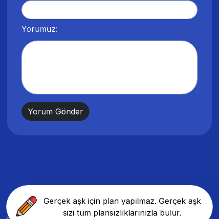
Yorumuz:
Gerçek aşk için plan yapılmaz. Gerçek aşk
sizi tüm plansızlıklarınızla bulur.