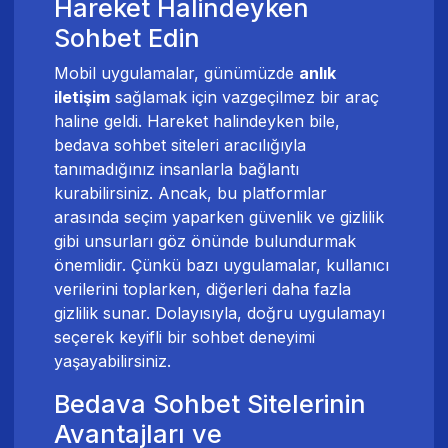
Hareket Halindeyken
Sohbet Edin
Mobil uygulamalar, günümüzde
anlık
iletişim
sağlamak için vazgeçilmez bir araç
haline geldi. Hareket halindeyken bile,
bedava sohbet siteleri aracılığıyla
tanımadığınız insanlarla bağlantı
kurabilirsiniz. Ancak, bu platformlar
arasında seçim yaparken güvenlik ve gizlilik
gibi unsurları göz önünde bulundurmak
önemlidir. Çünkü bazı uygulamalar, kullanıcı
verilerini toplarken, diğerleri daha fazla
gizlilik sunar. Dolayısıyla, doğru uygulamayı
seçerek keyifli bir sohbet deneyimi
yaşayabilirsiniz.
Bedava Sohbet Sitelerinin
Avantajları ve