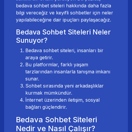
bedava sohbet siteleri hakkında daha fazla
bilgi vereceğiz ve keyifli sohbetler için neler
yapılabileceğine dair ipuçları paylaşacağız.
Bedava Sohbet Siteleri Neler
Sunuyor?
Bedava sohbet siteleri, insanları bir
araya getirir.
Bu platformlar, farklı yaşam
tarzlarından insanlarla tanışma imkanı
sunar.
Sohbet sırasında yeni arkadaşlıklar
kurmak mümkündür.
İnternet üzerinden iletişim, sosyal
bağları güçlendirir.
Bedava Sohbet Siteleri
Nedir ve Nasıl Çalışır?