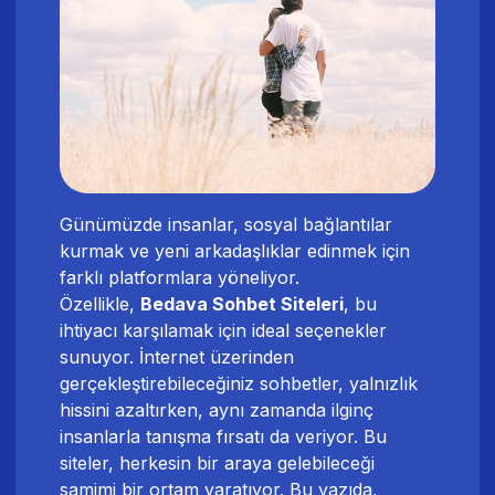
Günümüzde insanlar, sosyal bağlantılar
kurmak ve yeni arkadaşlıklar edinmek için
farklı platformlara yöneliyor.
Özellikle,
Bedava Sohbet Siteleri
, bu
ihtiyacı karşılamak için ideal seçenekler
sunuyor. İnternet üzerinden
gerçekleştirebileceğiniz sohbetler, yalnızlık
hissini azaltırken, aynı zamanda ilginç
insanlarla tanışma fırsatı da veriyor. Bu
siteler, herkesin bir araya gelebileceği
samimi bir ortam yaratıyor. Bu yazıda,